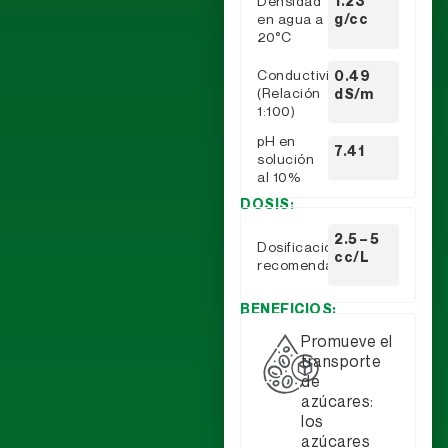
Densidad
1.23
en agua a
g/cc
20°C
Conductividad
0.49
(Relación
dS/m
1:100)
pH en
7.41
solución
al 10%
DOSIS:
2.5 – 5
Dosificación
cc/L
recomendada:
BENEFICIOS:
Promueve el
transporte
de
azúcares:
los
azúcares