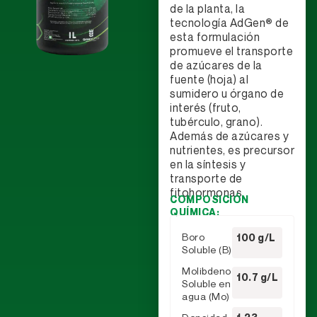
de la planta, la
tecnología AdGen
®
de
esta formulación
promueve el transporte
de azúcares de la
fuente (hoja) al
sumidero u órgano de
interés (fruto,
tubérculo, grano).
Además de azúcares y
nutrientes, es precursor
en la síntesis y
transporte de
fitohormonas.
COMPOSICIÓN
QUÍMICA:
Boro
100 g/L
Soluble (B)
Molibdeno
10.7 g/L
Soluble en
agua (Mo)