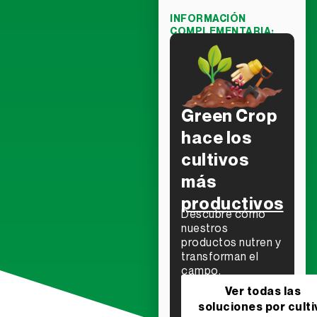
INFORMACIÓN
COMPLEMENTARIA:
Green Crop
hace los
cultivos
más
productivos
Descubre cómo
nuestros
productos nutren y
transforman el
campo.
Ver todas las
soluciones por culti