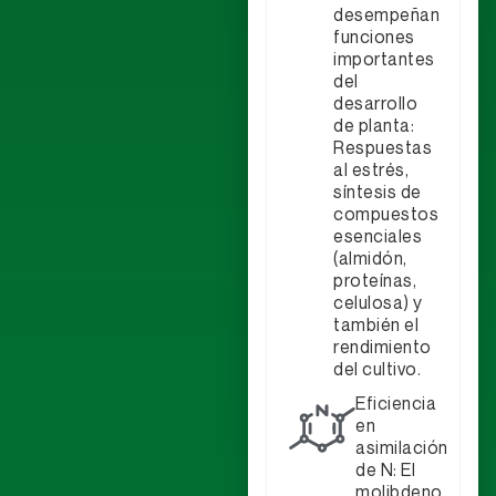
desempeñan
funciones
importantes
del
desarrollo
de planta:
Respuestas
al estrés,
síntesis de
compuestos
esenciales
(almidón,
proteínas,
celulosa) y
también el
rendimiento
del cultivo.
Eficiencia
en
asimilación
de N: El
molibdeno