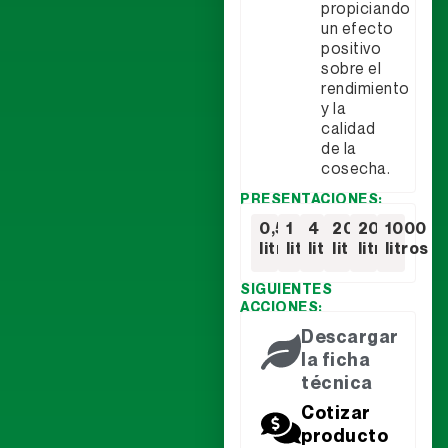
propiciando
un efecto
positivo
sobre el
rendimiento
y la
calidad
de la
cosecha.
PRESENTACIONES:
0,5
1
4
20
200
1000
litros
litro
litros
litros
litros
litros
SIGUIENTES
ACCIONES:
Descargar
la ficha
técnica
Cotizar
producto