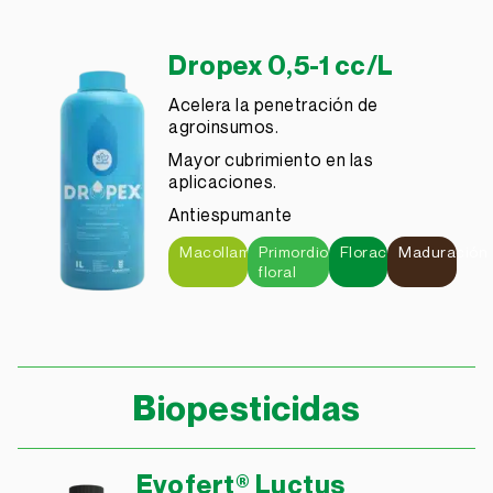
Dropex 0,5-1 cc/L
Acelera la penetración de
agroinsumos.
Mayor cubrimiento en las
aplicaciones.
Antiespumante
Macollamiento
Primordio
Floración
Maduración
floral
Biopesticidas
Evofert® Luctus