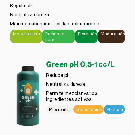
Regula pH
Neutraliza dureza
Máximo cubrimiento en las aplicaciones
Macollamiento
Primordio
Floración
Maduración
floral
Green pH 0,5-1 cc/L
Reduce pH
Neutraliza dureza
Permite mezclar varios
ingredientes activos
Presiembra
Germinación
Plántula