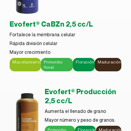
Evofert® CaBZn 2,5 cc/L
Fortalece la membrana celular
Rápida división celular
Mayor crecimiento
Macollamiento
Primordio
Floración
Maduración
floral
Evofert® Producción
2,5 cc/L
Aumenta el llenado de grano
Mayor número y peso de granos.
Primordio
Floración
Maduración